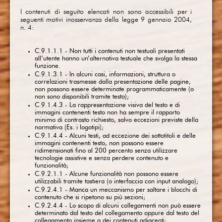
I contenuti di seguito elencati non sono accessibili per i
seguenti motivi inosservanza della legge 9 gennaio 2004,
n. 4:
C.9.1.1.1 - Non tutti i contenuti non testuali presentati
all’utente hanno un’alternativa testuale che svolga la stessa
funzione.
C.9.1.3.1 - In alcuni casi, informazioni, struttura o
correlazioni trasmesse dalla presentazione delle pagine,
non possono essere determinate programmaticamente (o
non sono disponibili tramite testo);
C.9.1.4.3 - La rappresentazione visiva del testo e di
immagini contenenti testo non ha sempre il rapporto
minimo di contrasto richiesto, salvo eccezioni previste della
normativa (Es. i logotipi);
C.9.1.4.4 - Alcuni testi, ad eccezione dei sottotitoli e delle
immagini contenenti testo, non possono essere
ridimensionati fino al 200 percento senza utilizzare
tecnologie assistive e senza perdere contenuto e
funzionalità;
C.9.2.1.1 - Alcune funzionalità non possono essere
utilizzabili tramite tastiera (o interfaccia con input analogo);
C.9.2.4.1 - Manca un meccanismo per saltare i blocchi di
contenuto che si ripetono su più sezioni;
C.9.2.4.4 - Lo scopo di alcuni collegamenti non può essere
determinato dal testo del collegamento oppure dal testo del
collegamento insieme a dei contenuti adiacenti;