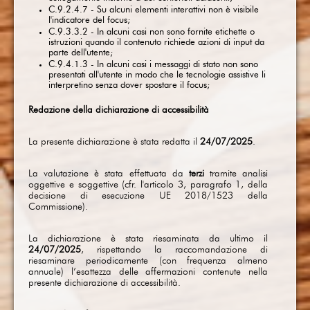
C.9.2.4.7 - Su alcuni elementi interattivi non è visibile
l'indicatore del focus;
C.9.3.3.2 - In alcuni casi non sono fornite etichette o
istruzioni quando il contenuto richiede azioni di input da
parte dell'utente;
C.9.4.1.3 - In alcuni casi i messaggi di stato non sono
presentati all'utente in modo che le tecnologie assistive li
interpretino senza dover spostare il focus;
Redazione della dichiarazione di accessibilità
La presente dichiarazione è stata redatta il
24/07/2025
.
La valutazione è stata effettuata da
terzi
tramite analisi
oggettive e soggettive (cfr. l'articolo 3, paragrafo 1, della
decisione di esecuzione UE 2018/1523 della
Commissione).
La dichiarazione è stata riesaminata da ultimo il
24/07/2025
, rispettando la raccomandazione di
riesaminare periodicamente (con frequenza almeno
annuale) l’esattezza delle affermazioni contenute nella
presente dichiarazione di accessibilità.