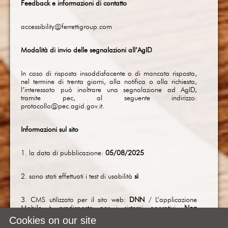
Feedback e informazioni di contatto
accessibility@ferrettigroup.com
Modalità di invio delle segnalazioni all’AgID
In caso di risposta insoddisfacente o di mancata risposta,
nel termine di trenta giorni, alla notifica o alla richiesta,
l’interessato può inoltrare una segnalazione ad AgID,
tramite pec, al seguente indirizzo:
protocollo@pec.agid.gov.it
.
Informazioni sul sito
1. la data di pubblicazione:
05/08/2025
2. sono stati effettuati i test di usabilità
sì
3. CMS utilizzato per il sito web:
DNN
/ L’applicazione
Mobile è predisposta per i sistemi operativi:
Non
applicabile
Cookies on our site