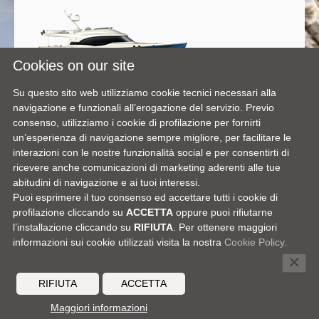
Cookies on our site
Dolphin 74’ Cruiser
Su questo sito web utilizziamo cookie tecnici necessari alla
navigazione e funzionali all’erogazione del servizio. Previo
consenso, utilizziamo i cookie di profilazione per fornirti
un’esperienza di navigazione sempre migliore, per facilitare le
interazioni con le nostre funzionalità social e per consentirti di
ricevere anche comunicazioni di marketing aderenti alle tue
abitudini di navigazione e ai tuoi interessi.
Puoi esprimere il tuo consenso ed accettare tutti i cookie di
profilazione cliccando su
ACCETTA
oppure puoi rifiutarne
l’installazione cliccando su
RIFIUTA
. Per ottenere maggiori
informazioni sui cookie utilizzati visita la nostra
Cookie Policy.
×
AREA DEALERS
MEDIA CENTER
CONTATTI
CAREERS
RIFIUTA
ACCETTA
© 2026 MOCHI CRAFT -
a Ferretti Group brand
-
FERRETTI SPA
P.IVA: 04485970968
INFO LEGALI
COOKIE
CREDITI
ACCESSIBILITY
Maggiori informazioni