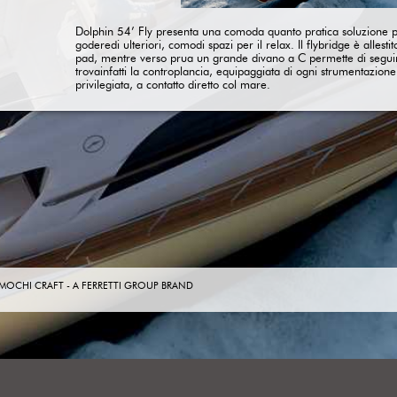
Dolphin 54’ Fly presenta una comoda quanto pratica soluzione pe
goderedi ulteriori, comodi spazi per il relax. Il flybridge è alles
pad, mentre verso prua un grande divano a C permette di seguire 
trovainfatti la controplancia, equipaggiata di ogni strumentazio
privilegiata, a contatto diretto col mare.
 MOCHI CRAFT -
A FERRETTI GROUP BRAND