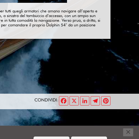
r tutti quegli armatori che amano navigare all’aperto e
tito, a sinistra del tambuccio d’accesso, con un ampio sun
in tutta comodità la navigazione. Verso prua, a dritta, si
ne per comandare il proprio Dolphin 54’ da un posizione
FACEBOOK
X
LINKEDIN
TELEGRAM
PINTEREST
CONDIVIDI:
×